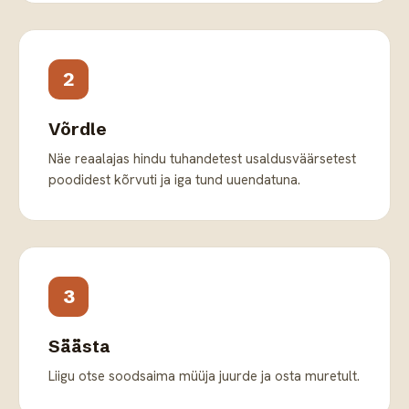
2
Võrdle
Näe reaalajas hindu tuhandetest usaldusväärsetest
poodidest kõrvuti ja iga tund uuendatuna.
3
Säästa
Liigu otse soodsaima müüja juurde ja osta muretult.