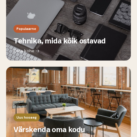
Populaarne
Tehnika, mida kõik ostavad
Osta kohe →
Uus hooaeg
Värskenda oma kodu