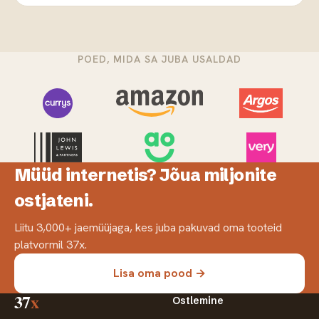
POED, MIDA SA JUBA USALDAD
Müüd internetis? Jõua miljonite
ostjateni.
Liitu 3,000+ jaemüüjaga, kes juba pakuvad oma tooteid
platvormil 37x.
Lisa oma pood →
37
x
Ostlemine