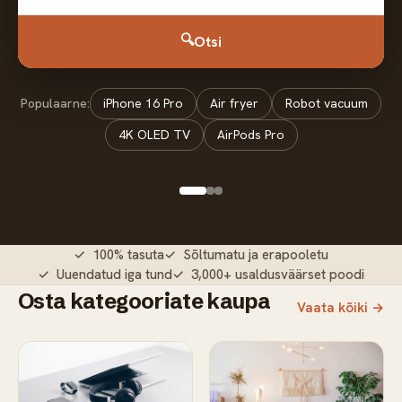
🔍
Otsi
Populaarne:
iPhone 16 Pro
Air fryer
Robot vacuum
4K OLED TV
AirPods Pro
✓ 100% tasuta
✓ Sõltumatu ja erapooletu
✓ Uuendatud iga tund
✓ 3,000+ usaldusväärset poodi
Osta kategooriate kaupa
Vaata kõiki →