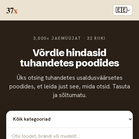
37
x
🇪🇪
3,000+ JAEMÜÜJAT · 32 RIIKI
Võrdle hindasid
tuhandetes poodides
Üks otsing tuhandetes usaldusväärsetes
poodides, et leida just see, mida otsid. Tasuta
ja sõltumatu.
Kõik kategooriad