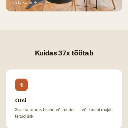
Osta kohe →
Kuidas 37x töötab
1
Otsi
Sisesta toode, bränd või mudel — või kleebi mujalt
leitud link.