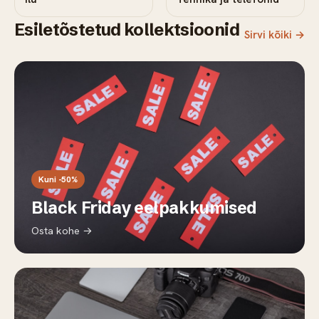
Esiletõstetud kollektsioonid
Sirvi kõiki →
Kuni -50%
Black Friday eelpakkumised
Osta kohe →