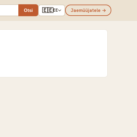
🇪🇪
Jaemüüjatele →
Otsi
EE