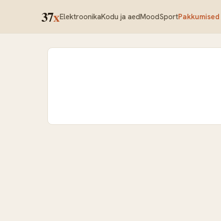
37
x
Elektroonika
Kodu ja aed
Mood
Sport
Pakkumised