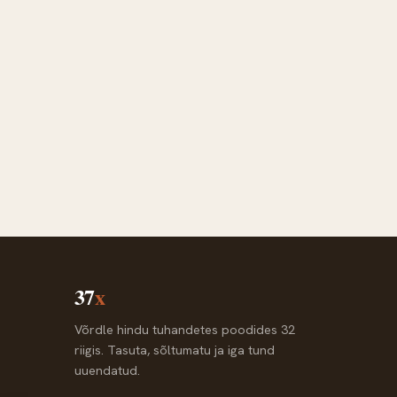
37
x
Võrdle hindu tuhandetes poodides 32
riigis. Tasuta, sõltumatu ja iga tund
uuendatud.