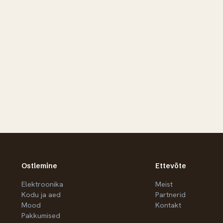
Ostlemine
Ettevõte
Elektroonika
Meist
Kodu ja aed
Partnerid
Mood
Kontakt
Pakkumised