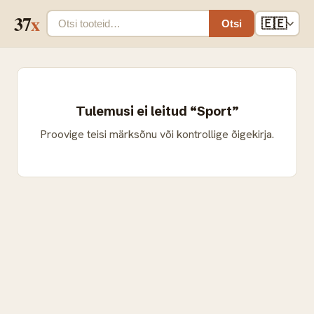
37
x
🇪🇪
Otsi
Tulemusi ei leitud “Sport”
Proovige teisi märksõnu või kontrollige õigekirja.