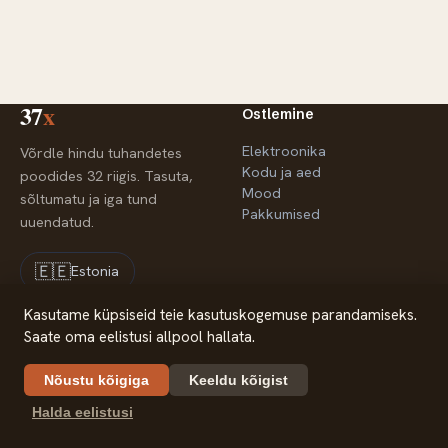
37
x
Ostlemine
Elektroonika
Võrdle hindu tuhandetes
Kodu ja aed
poodides 32 riigis. Tasuta,
Mood
sõltumatu ja iga tund
Pakkumised
uuendatud.
🇪🇪
Estonia
Kasutame küpsiseid teie kasutuskogemuse parandamiseks.
Saate oma eelistusi allpool hallata.
Ettevõte
Õiguslik teave
Meist
Privaatsus
Nõustu kõigiga
Keeldu kõigist
Partnerid
Halda eelistusi
Kontakt
© 2026 37x — Hindade võrdleja
37x.com is part of 30m Limited